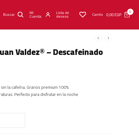
0
Mi
Lista de
0,00
EGP
Buscar
Carrito
Cuenta
deseos
 Juan Valdez® – Descafeinado
 sin la cafeína. Granos premium 100%
raturas. Perfecto para disfrutar en la noche