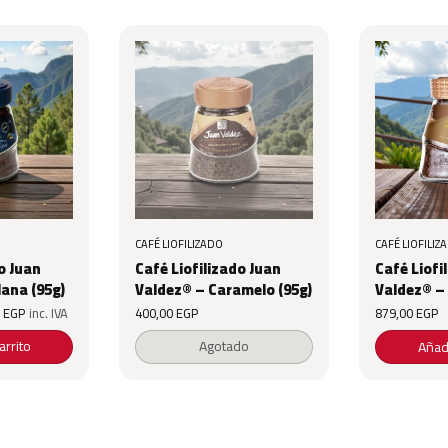
CAFÉ LIOFILIZADO
CAFÉ LIOFILIZ
o Juan
Café Liofilizado Juan
Café Liofi
lana (95g)
Valdez® – Caramelo (95g)
Valdez® – 
al price
Current price
Original price
Current price
0
EGP
inc. IVA
400,00
EGP
879,00
EGP
is:
was:
is:
0 EGP.
400,00 EGP.
660,00 EGP.
400,00 EGP.
arrito
Agotado
Añadi