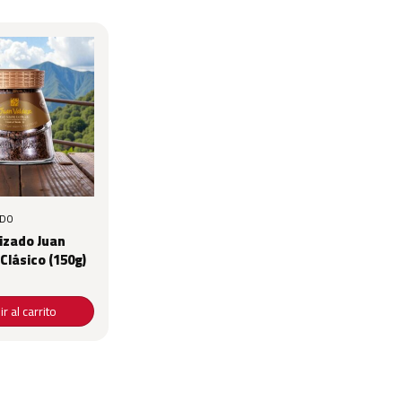
ADO
lizado Juan
Clásico (150g)
r al carrito