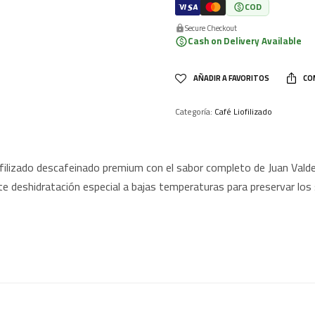
COD
Secure Checkout
Cash on Delivery Available
AÑADIR A FAVORITOS
CO
Categoría:
Café Liofilizado
ofilizado descafeinado premium con el sabor completo de Juan Val
e deshidratación especial a bajas temperaturas para preservar los 