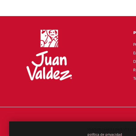
P
E
D
R
T
English
العربية
Español
Usamos cookies para ofrecert
política de privacidad
.