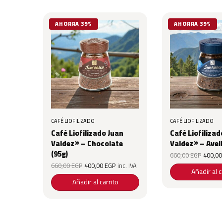
AHORRA 39%
AHORRA 39%
CAFÉ LIOFILIZADO
CAFÉ LIOFILIZADO
Café Liofilizado Juan
Café Liofilizad
Valdez® – Chocolate
Valdez® – Avel
(95g)
Origin
660,00
EGP
400,0
was:
Original price
Current price
660,00
EGP
400,00
EGP
inc. IVA
660,0
was:
is:
Añadir al c
660,00 EGP.
400,00 EGP.
Añadir al carrito