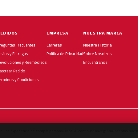
PEDIDOS
EMPRESA
NUESTRA MARCA
reguntas Frecuentes
Carreras
Nuestra Historia
nvíos y Entregas
Política de Privacidad
Sobre Nosotros
evoluciones y Reembolsos
Encuéntranos
astrear Pedido
érminos y Condiciones
e una experiencia de compra personalizada. Al continuar navegando, aceptas nuest