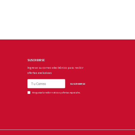
SUSCRIBIRSE
Ingrese su correo electrónico para recibir
ofertas exclusivas
SUSCRIBIRSE
Me gustaría recibir noticias y ofertas especiales.