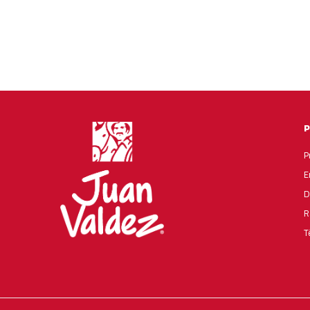
P
E
D
R
T