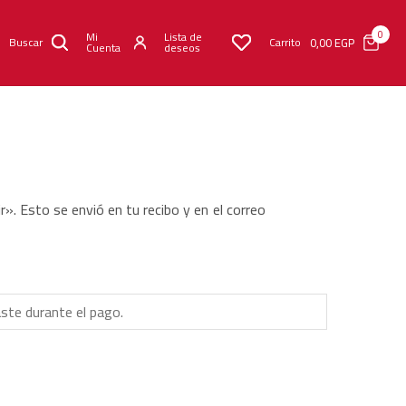
0
Mi
Lista de
0,00
EGP
Buscar
Carrito
Cuenta
deseos
r». Esto se envió en tu recibo y en el correo