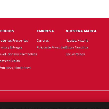
PEDIDOS
EMPRESA
NUESTRA MARCA
reguntas Frecuentes
Carreras
Nuestra Historia
nvíos y Entregas
Política de Privacidad
Sobre Nosotros
evoluciones y Reembolsos
Encuéntranos
astrear Pedido
érminos y Condiciones
e una experiencia de compra personalizada. Al continuar navegando, aceptas nuest