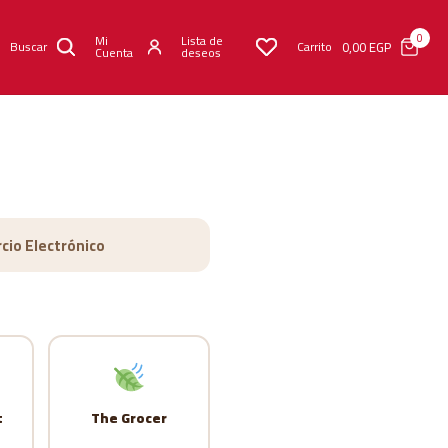
0
Mi
Lista de
0,00
EGP
Buscar
Carrito
Cuenta
deseos
cio Electrónico
t
The Grocer