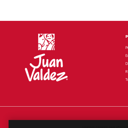
P
E
D
R
T
English
العربية
Español
Usamos cookies para ofrecert