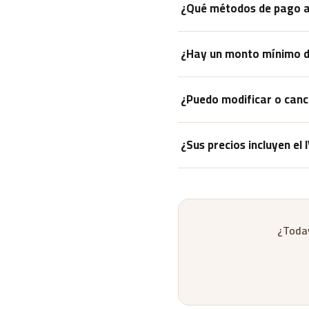
¿Qué métodos de pago 
Aceptamos Visa, MasterCard 
¿Hay un monto mínimo d
No hay un monto mínimo de p
¿Puedo modificar o cance
Puedes modificar o cancelar
¿Sus precios incluyen el 
contacto
o enviándonos un c
Sí, todos los precios mostrad
¿Todav