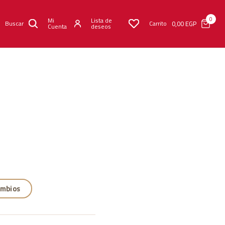
0
Mi
Lista de
0,00
EGP
Buscar
Carrito
Cuenta
deseos
ambios