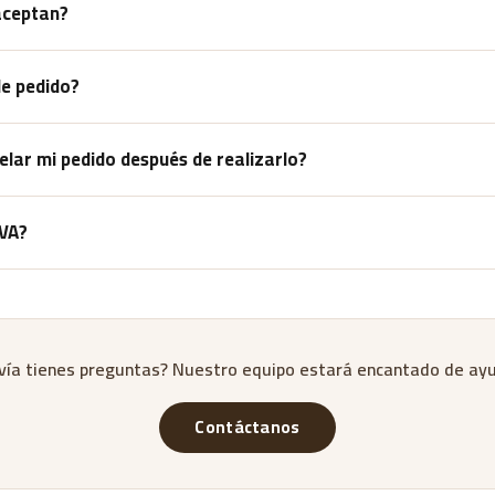
aceptan?
y Pago contra reembolso (COD) para todos los pedidos dentro de Egi
e pedido?
edido. Puedes pedir la cantidad que desees.
lar mi pedido después de realizarlo?
 tu pedido dentro de 1 hora de haberlo realizado contactándonos a tr
IVA?
orreo electrónico directamente.
os en nuestro sitio web incluyen el IVA.
ía tienes preguntas? Nuestro equipo estará encantado de ay
Contáctanos