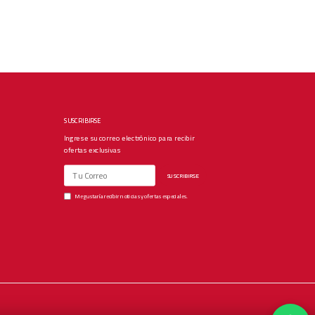
SUSCRIBIRSE
Ingrese su correo electrónico para recibir
ofertas exclusivas
SUSCRIBIRSE
Me gustaría recibir noticias y ofertas especiales.