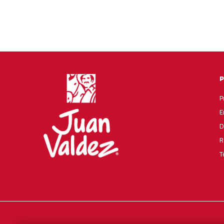
P
E
D
R
T