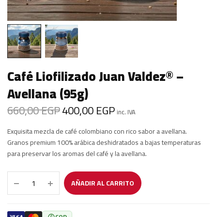
Café Liofilizado Juan Valdez® –
Avellana (95g)
660,00
EGP
400,00
EGP
Original price
Current price
inc. IVA
was:
is:
Exquisita mezcla de café colombiano con rico sabor a avellana.
660,00 EGP.
400,00 EGP.
Granos premium 100% arábica deshidratados a bajas temperaturas
para preservar los aromas del café y la avellana.
AÑADIR AL CARRITO
COD