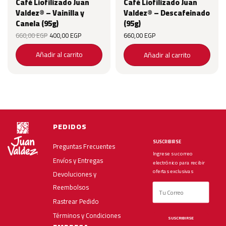
Café Liofilizado Juan
Café Liofilizado Juan
Valdez® – Vainilla y
Valdez® – Descafeinado
price
Canela (95g)
(95g)
Original price
Current price
660,00
EGP
400,00
EGP
660,00
EGP
EGP.
was:
is:
660,00 EGP.
400,00 EGP.
Añadir al carrito
Añadir al carrito
PEDIDOS
SUSCRIBIRSE
Preguntas Frecuentes
Ingrese su correo
Envíos y Entregas
electrónico para recibir
ofertas exclusivas
Devoluciones y
Reembolsos
Rastrear Pedido
Términos y Condiciones
SUSCRIBIRSE