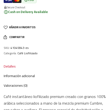
Secure Checkout
Cash on Delivery Available
AÑADIR A FAVORITOS
COMPARTIR
SKU:
41045843-es
Categoría:
Café Liofilizado
Detalles
Información adicional
Valoraciones (0)
Café instantáneo liofilizado premium creado con granos 100%
arábica seleccionados a mano de la mezcla premium Cumbre,
con sabor a avellana. El proceso especial de deshidratación a