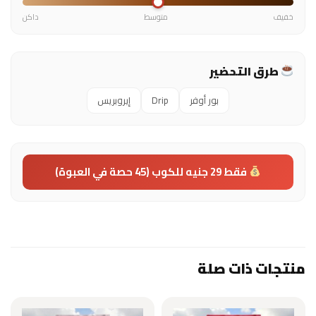
خفيف
متوسط
داكن
طرق التحضير
بور أوفر
Drip
إيروبريس
فقط 29 جنيه للكوب (45 حصة في العبوة)
منتجات ذات صلة