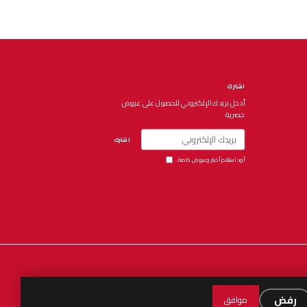
اشترك
أدخل بريدك الإلكتروني للحصول على عروض
حصرية
اشترك
أود استلام أخبار وعروض خاصة.
Español
العربية
English
رفض
موافق