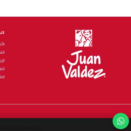
ال
الأ
الش
الإ
تتب
الش
نستخدم ملفات تعريف الارتباط 