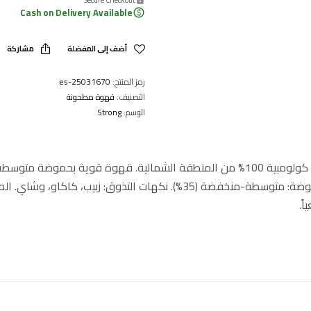
Cash on Delivery Available
أضف إلى المفضلة
مشاركة
رمز المنتج:
25031670-es
التصنيف:
قهوة مطحونة
الوسم:
Strong
قهوة أرابيكا كولومبية 100% من المنطقة الشمالية. قهوة قوية بح
ً.