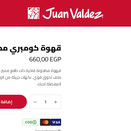
قهوة كومبري مطحونة 
660٫00
EGP
قهوة مطحونة فاخرة ذات طابع مميز. 
ملف تذوق قوي. نكهات جريئة من الزبي
المفضلة لديك.
إضافة إ
COD
Secure Checkout