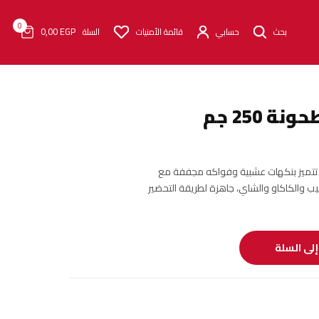
0
0٫00
EGP
بحث
حسابي
قائمة الأمنيات
السلة
250 جم
تتميز بنكهات عشبية وفواكه مجففة مع
ب والكاكاو والشاي، جاهزة لطريقة التحضير
لى السلة