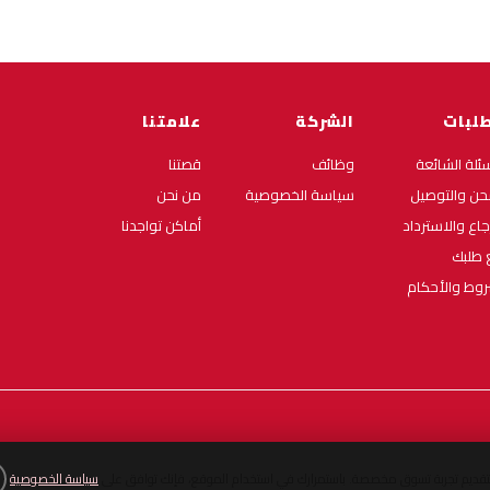
طلبات
الشركة
علامتنا
سئلة الشائعة
وظائف
قصتنا
حن والتوصيل
سياسة الخصوصية
من نحن
رجاع والاسترداد
أماكن تواجدنا
ع طلبك
روط والأحكام
لتقديم تجربة تسوق مخصصة. باستمرارك في استخدام الموقع، فإنك توافق على
سياسة الخصوصية
.