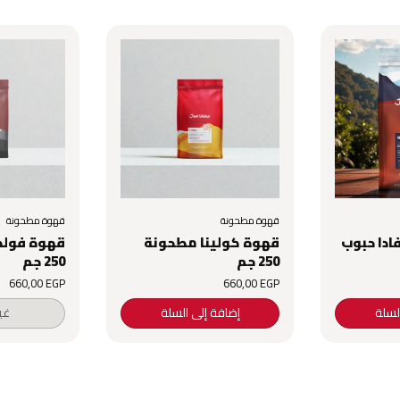
قهوة مطحونة
قهوة مطحونة
ادا حبوب
قهوة كولينا مطحونة
قهوة فولك
250 جم
250 جم
660٫00
EGP
660٫00
EGP
لسلة
إضافة إلى السلة
غي