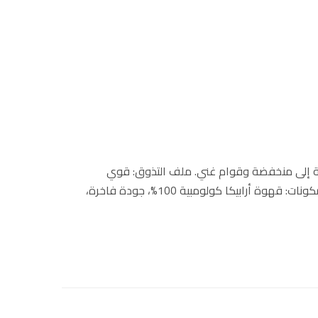
موضة متوسطة إلى منخفضة وقوام غني. ملف التذوق: قوي
(100%). الحموضة: متوسطة-منخفضة (35%). نكهات التذوق: زبيب، كاكاو، وشاي. المكونات: قهوة أرابيكا كولومبية 100%، جودة فاخرة،