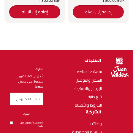
1٬300٫00
EGP
1٬300٫00
EGP
إضافة إلى السلة
إضافة إلى السلة
الطلبات
اشترك
الأسئلة الشائعة
أدخل بريدك الإلكتروني
الشحن والتوصيل
للحصول على عروض
حصرية
الإرجاع والاسترداد
تتبع طلبك
الشروط والأحكام
الشركة
اشترك
وظائف
أود استلام أخبار وعروض
خاصة.
سياسة الخصوصية