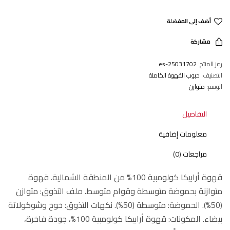
أضف إلى المفضلة
مشاركة
رمز المنتج:
25031702-es
التصنيف:
حبوب القهوة الكاملة
الوسم:
متوازن
التفاصيل
معلومات إضافية
مراجعات (0)
قهوة أرابيكا كولومبية 100% من المنطقة الشمالية. قهوة
متوازنة بحموضة متوسطة وقوام متوسط. ملف التذوق: متوازن
(50%). الحموضة: متوسطة (50%). نكهات التذوق: خوخ وشوكولاتة
بيضاء. المكونات: قهوة أرابيكا كولومبية 100%، جودة فاخرة،