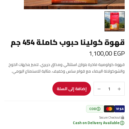
قهوة كولينا حبوب كاملة 454 جم
1٬100٫00
EGP
قهوة كولومبية فاخرة بتوازن استثنائي ومذاق حريري. تتميز بنكهات الخوخ
والشوكولاتة البيضاء مع قوام سلس وخفيف، مثالية للاستمتاع اليومي.
إضافة إلى السلة
COD
Secure Checkout
Cash on Delivery Available