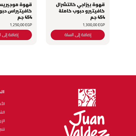
قهوة بيزاجي كالتشرال
قهوة موجيري
كافيتيرو حبوب كاملة
كافيتيراس حبو
454 جم
454 جم
1٬250٫00
EGP
1٬300٫00
EGP
إضافة إلى السلة
إضافة إلى ا
ال
الأ
الش
الإ
تتب