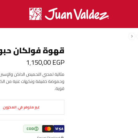
قهوة فولكان حبوب كا
1٬150٫00
EGP
مثالية لمحبي التحميص الداكن والإسبري
وحموضة خفيفة ونكهات غنية من الكرامي
قوية.
غير متوفر في المخزون
COD
Secure Checkout