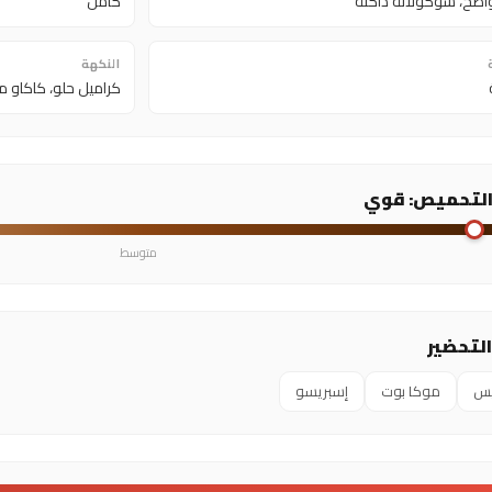
ضح، شوكولاتة داكنة
كامل
النكهة
كراميل حلو، كاكاو 
التحميص: قوي
متوسط
لتحضير
يس
موكا بوت
إسبريسو