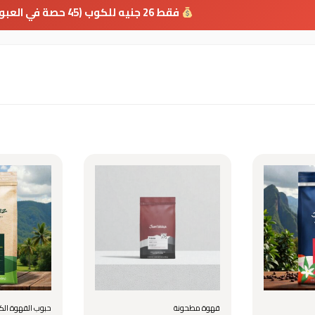
فقط 26 جنيه للكوب (45 حصة في العبوة)
قهوة مطحونة
حبوب القهوة الك