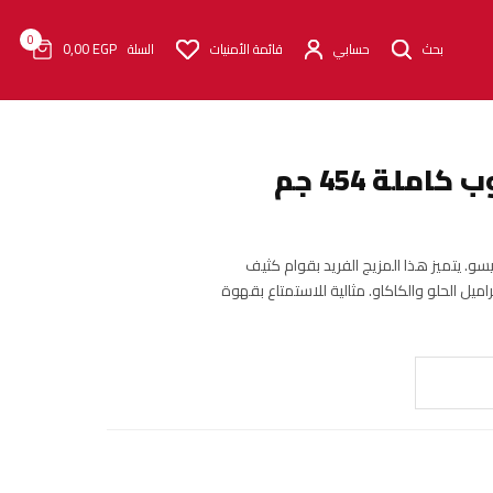
0
0٫00
EGP
بحث
حسابي
قائمة الأمنيات
السلة
ملة 454 جم
سو. يتميز هذا المزيج الفريد بقوام كثيف
ل الحلو والكاكاو. مثالية للاستمتاع بقهوة