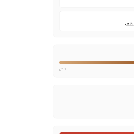
مكثف
داكن