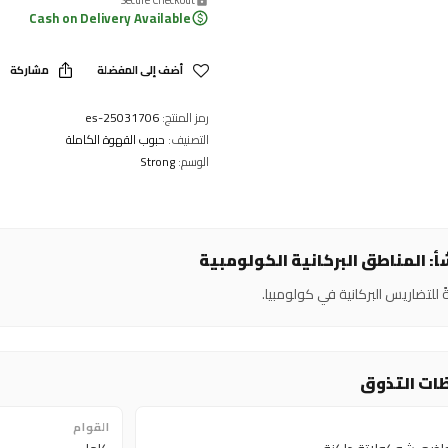
Cash on Delivery Available
أضف إلى المفضلة
مشاركة
رمز المنتج:
25031706-es
التصنيف:
حبوب القهوة الكاملة
الوسم:
Strong
: المناطق البركانية الكولومبية
 للتضاريس البركانية في كولومبيا.
ات التذوق
القوام