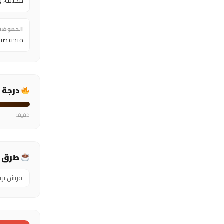
مكثف، وا
الحموضة
منخفضة
درجة 
خفيف
طرق ا
فرنش بر