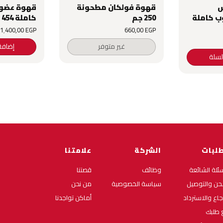
س
قهوة فولكان مطحونة
قهوة عضوي
ب كاملة
250 جم
كاملة 454 جم
1٬400٫00
EGP
660٫00
EGP
غير متوفر
إضافة
لسلة
طلبات
الشركة
علامتنا
سئلة الشائعة
وظائف
قصتنا
حن والتوصيل
سياسة الخصوصية
من نحن
رجاع والاسترداد
أماكن تواجدنا
ع طلبك