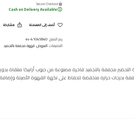
Secure Checkout
Cash on Delivery Available
أضف إلى المفضلة
مشاركة
رمز المنتج:
41045840-es
التصنيفات:
العروض
,
قهوة مجففة بالتجميد
فة بدرجات حرارة منخفضة للحفاظ على نكهة القهوة الأصيلة وإضافة ل