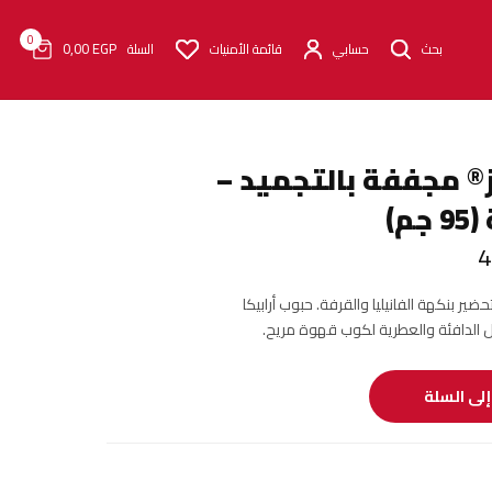
0
0٫00
EGP
بحث
حسابي
قائمة الأمنيات
السلة
® مجففة بالتجميد –
م)
السعر الحالي
هو:
ر بنكهة الفانيليا والقرفة. حبوب أرابيكا
400٫00 EGP.
ل الدافئة والعطرية لكوب قهوة مريح.
لى السلة