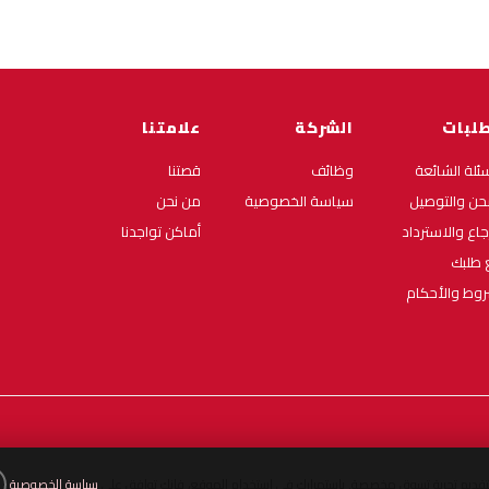
طلبات
الشركة
علامتنا
سئلة الشائعة
وظائف
قصتنا
حن والتوصيل
سياسة الخصوصية
من نحن
رجاع والاسترداد
أماكن تواجدنا
ع طلبك
روط والأحكام
لتقديم تجربة تسوق مخصصة. باستمرارك في استخدام الموقع، فإنك توافق على
سياسة الخصوصية
.