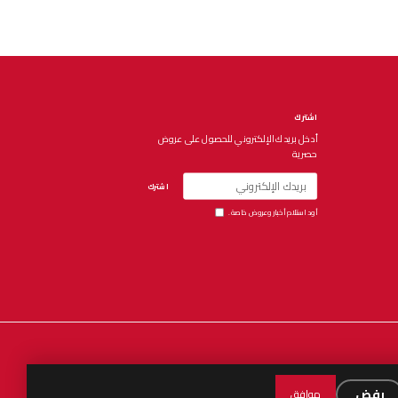
اشترك
أدخل بريدك الإلكتروني للحصول على عروض
حصرية
اشترك
أود استلام أخبار وعروض خاصة.
Español
العربية
English
رفض
موافق