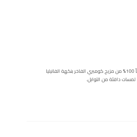
قهوة سريعة التحضير مجففة بالتجميد فاخرة مصنوعة من حبوب أرابيكا منتقاة يدوياً 100% من مزيج كومبري الفاخر بنكهة الفانيليا
مسات دافئة من التوابل.