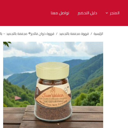
المتجر
دليل التحضير
تواصل معنا
الرئيسية
/
قهوة مجففة بالتجميد
/
قهوة خوان فالديز® مجففة بالتجميد – بالفانيليا