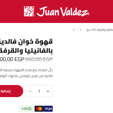
 والقرفة (95 جم)
قهوة خوان فالديز
بالفانيليا والقرفة (95 ج
400٫00
EGP
660٫00
EGP
السعر الأصلي
هو:
حلِّ صباحك مع هذه القهوة سريعة التحضي
660٫00 EGP.
فاخرة من مزيج كومبري بنكهات التواب
إضافة إ
COD