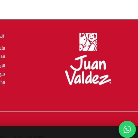
ال
الأ
الش
الإ
تتب
الش
نستخدم ملفات تعريف الارتباط 