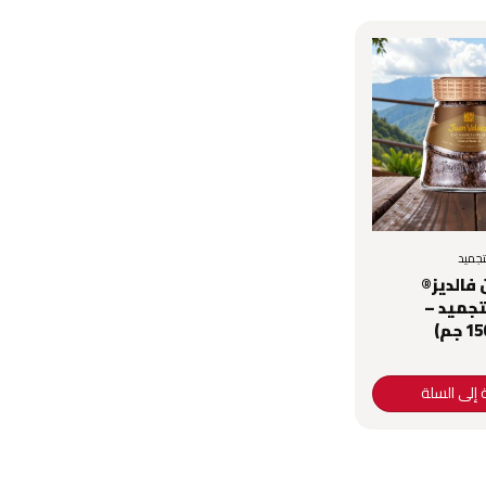
جميد
فالديز®
تجميد –
 إلى السلة