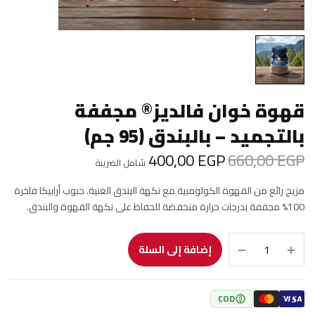
وة خوان فالديز® مجففة
لتجميد – بالبندق (95 جم)
400٫00
EGP
660٫00
E
السعر الأصلي
السعر الحالي
شامل الضريبة
هو:
هو:
ج رائع من القهوة الكولومبية مع نكهة البندق الغنية. حبوب أرابيكا فاخرة
400٫00 EGP.
660٫00 EGP.
لى نكهة القهوة والبندق.
إضافة إلى السلة
COD