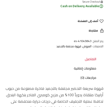
Secure Checkou
Cash on Delivery Available
أضف إلى المفضلة
مشاركة
المنتج:
41045843-es
صنيفات:
العروض
,
قهوة مجففة بالتجميد
التفاصيل
معلومات إضافية
مراجعات (0)
وة سريعة التحضير مجففة بالتجميد فاخرة مصنوعة من حبوب
أرابيكا منتقاة يدوياً 100% من مزيج كومبري الفاخر بنكهة البندق.
فظ عملية التجفيف الخاصة في درجات حرارة منخفضة على