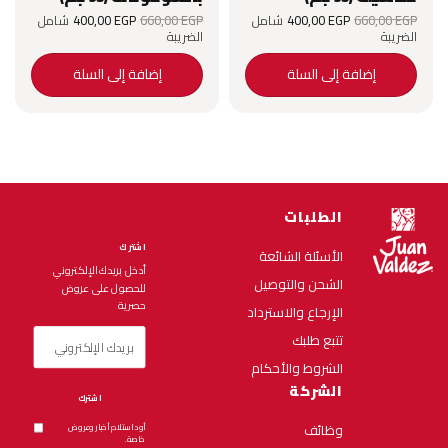
السعر الأصلي
السعر الحالي
السعر الأصلي
السعر الحالي
EGP
660٫00
EGP
400٫00
شامل
EGP
660٫00
EGP
400٫00
شامل
EGP
هو:
هو:
هو:
هو:
الضريبة
الضريبة
400٫00 EGP.
660٫00 EGP.
400٫00 EGP.
660٫00 EGP.
إضافة إلى السلة
إضافة إلى السلة
الطلبات
اشترك
الأسئلة الشائعة
أدخل بريدك الإلكتروني
الشحن والتوصيل
للحصول على عروض
حصرية
الإرجاع والاسترداد
تتبع طلبك
الشروط والأحكام
الشركة
اشترك
وظائف
أود استلام أخبار وعروض
خاصة.