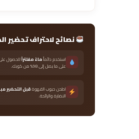
نصائح لاحتراف تحضير ال
استخدم دائماً
ماءً مفلتراً
للحصول على 
على ما يصل إلى 98% من كوبك.
اطحن حبوب القهوة
قبل التحضير مب
النضارة والرائحة.