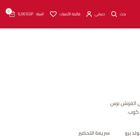
0
0٫00
EGP
بحث
حسابي
قائمة الأمنيات
السلة
ل الفرنش برس
 كوب.
لد برو
سريعة التحضير