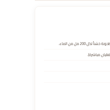
ً لكل 200 مل من الماء.
غليان مباشرة).