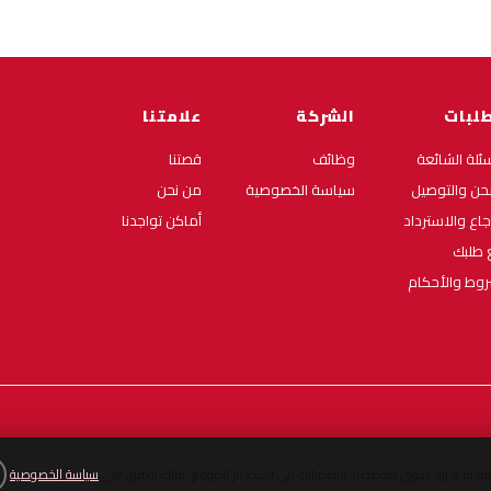
طلبات
الشركة
علامتنا
سئلة الشائعة
وظائف
قصتنا
حن والتوصيل
سياسة الخصوصية
من نحن
رجاع والاسترداد
أماكن تواجدنا
ع طلبك
روط والأحكام
لتقديم تجربة تسوق مخصصة. باستمرارك في استخدام الموقع، فإنك توافق على
سياسة الخصوصية
.