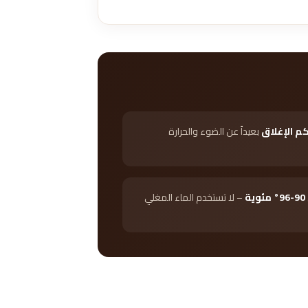
م الإغلاق
بعيداً عن الضوء والحرارة
90-96° مئوية
– لا تستخدم الماء المغلي