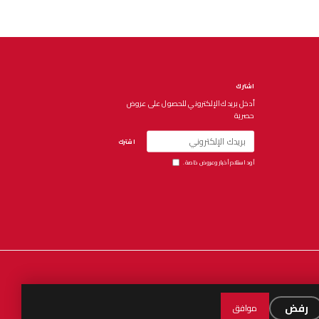
اشترك
أدخل بريدك الإلكتروني للحصول على عروض
حصرية
اشترك
أود استلام أخبار وعروض خاصة.
Español
العربية
English
رفض
موافق