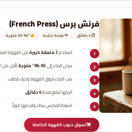
فرنش برس (French Press)
⏱ 4 دقائق
طحنة خشنة
93-96° مئوية
استخدم
2 ملعقة كبيرة
من القهوة المطحونة خشنا
سخن الماء إلى
93-96° مئوية
(أقل من ال
صب الماء فوق القهوة وحرك بلطف.
اتركها تنقع لمدة
4 دقائق
.
اضغط المكبس ببطء وقدمها فوراً.
تسوق حبوب القهوة الكاملة