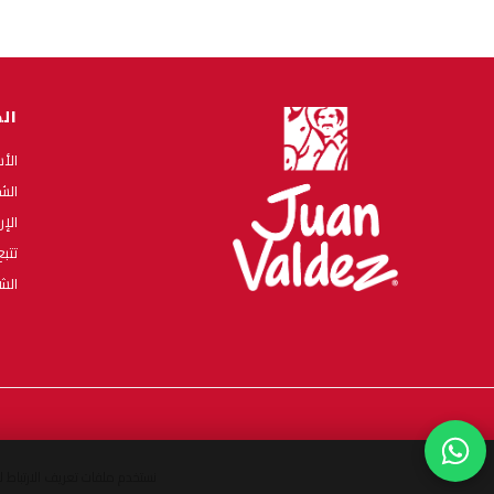
ال
الأ
الش
الإ
تتب
الش
نستخدم ملفات تعريف الارتباط 