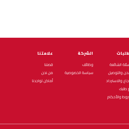
طلبات
الشركة
علامتنا
سئلة الشائعة
وظائف
قصتنا
حن والتوصيل
سياسة الخصوصية
من نحن
رجاع والاسترداد
أماكن تواجدنا
ع طلبك
روط والأحكام