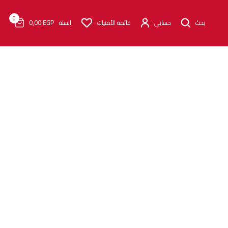
0
0٫00
EGP
بحث
حسابي
قائمة الأمنيات
السلة