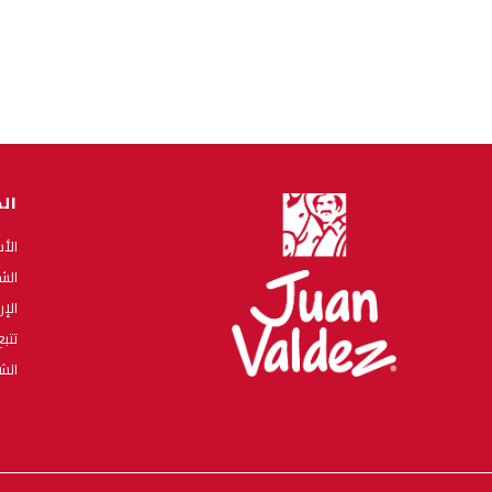
ال
الأ
الش
الإ
تتب
الش