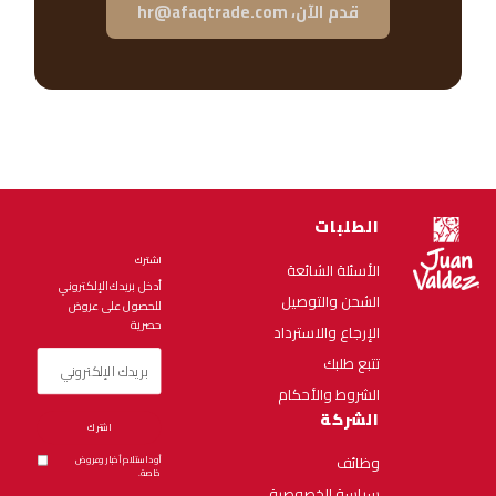
قدم الآن، hr@afaqtrade.com
الطلبات
اشترك
الأسئلة الشائعة
أدخل بريدك الإلكتروني
الشحن والتوصيل
للحصول على عروض
حصرية
الإرجاع والاسترداد
تتبع طلبك
الشروط والأحكام
الشركة
اشترك
وظائف
أود استلام أخبار وعروض
خاصة.
سياسة الخصوصية