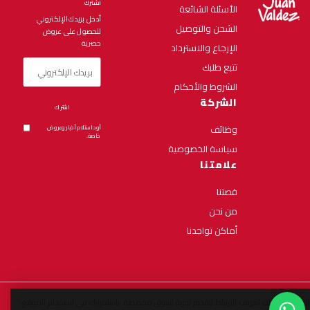
اشترك
الأسئلة الشائعة
أدخل بريدك الإلكتروني
الشحن والتوصيل
للحصول على عروض
حصرية
الإرجاع والاسترداد
تتبع طلبك
الشروط والأحكام
الشركة
اشترك
وظائف
أود استلام أخبار وعروض
خاصة.
سياسة الخصوصية
علامتنا
قصتنا
من نحن
أماكن تواجدنا
نستخدم ملفات تعريف الارتباط لتقديم تجربة تسوق مخصصة. باستمرارك في استخدام الموقع،