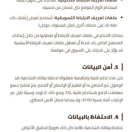
ملفات تعريف الارتباط التحليلية:
تساعدنا على فهم كيفية
استخدام الزوار للموقع حتى نتمكن من تحسينه
ملفات تعريف الارتباط التسويقية:
تُستخدم لعرض إعلانات ذات
صلة لك على منصات أخرى (مثل فيسبوك، جوجل)
يمكنك التحكم في ملفات تعريف الارتباط أو تعطيلها من خلال إعدادات
المتصفح الخاص بك. لاحظ أن تعطيل ملفات تعريف الارتباط الأساسية
قد يؤثر على قدرتك على التسوق في موقعنا.
5. أمن البيانات
نحن نتخذ تدابير تقنية وتنظيمية معقولة لحماية بياناتك الشخصية ضد
الوصول غير المصرح به أو التغيير أو الإفصاح أو التدمير. يتم تشفير جميع
معاملات الدفع باستخدام تقنية SSL. ومع ذلك، لا توجد وسيلة نقل عبر
الإنترنت آمنة بنسبة 100%، ولا يمكننا ضمان الأمن المطلق.
6. الاحتفاظ بالبيانات
نحتفظ ببياناتك الشخصية طالما كان ذلك ضروريًا لتحقيق الأغراض