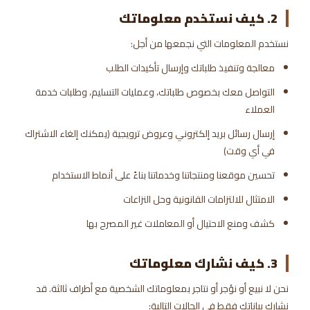
2. كيف نستخدم معلوماتك
نستخدم المعلومات التي نجمعها من أجل:
معالجة وتنفيذ طلباتك وإرسال تأكيدات الطلب
التواصل معك بخصوص طلباتك، وعمليات التسليم، وطلبات خدمة
العملاء
إرسال رسائل بريد إلكتروني وعروض ترويجية (يمكنك إلغاء الاشتراك
في أي وقت)
تحسين موقعنا ومنتجاتنا وخدماتنا بناءً على أنماط الاستخدام
الامتثال للالتزامات القانونية وحل النزاعات
كشف ومنع الاحتيال أو المعاملات غير المصرح بها
3. كيف نشارك معلوماتك
نحن لا نبيع أو نؤجر أو نتاجر بمعلوماتك الشخصية مع أطراف ثالثة. قد
نشارك بياناتك فقط في الحالات التالية: