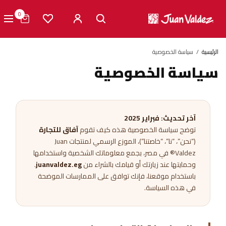
0
الرئيسية
سياسة الخصوصية
سياسة الخصوصية
آخر تحديث: فبراير 2025
توضح سياسة الخصوصية هذه كيف تقوم
آفاق للتجارة
(“نحن”، “نا”، “خاصتنا”)، الموزع الرسمي لمنتجات Juan
Valdez® في مصر، بجمع معلوماتك الشخصية واستخدامها
وحمايتها عند زيارتك أو قيامك بالشراء من
juanvaldez.eg
.
باستخدام موقعنا، فإنك توافق على الممارسات الموضحة
في هذه السياسة.